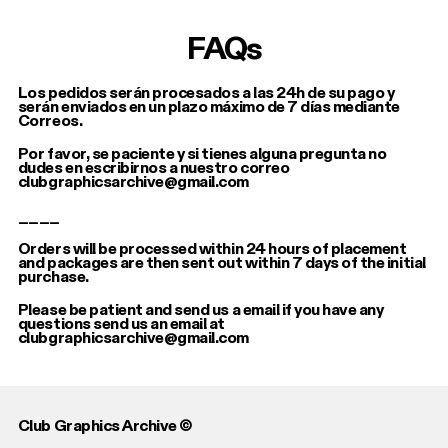
FAQs
Los pedidos serán procesados a las 24h de su pago y
serán enviados en un plazo máximo de 7 días mediante
Correos.
Por favor, se paciente y si tienes alguna pregunta no
dudes en escribirnos a nuestro correo
clubgraphicsarchive@gmail.com
____
Orders will be processed within 24 hours of placement
and packages are then sent out within 7 days of the initial
purchase.
Please be patient and send us a email if you have any
questions send us an email at
clubgraphicsarchive@gmail.com
Club Graphics Archive ©